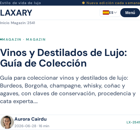
Estilo de vida de lujo
● Nueva edición cada semana
LAXARY
ES
Menú
Inicio
/
Magazin
/
2541
MAGAZIN · MAGAZIN
Vinos y Destilados de Lujo:
Guía de Colección
Guía para coleccionar vinos y destilados de lujo:
Burdeos, Borgoña, champagne, whisky, coñac y
agaves, con claves de conservación, procedencia y
cata experta.…
Aurora Cairdu
LX-2541
2026-06-28 · 16 min