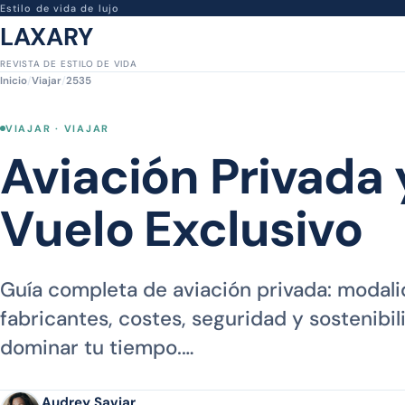
Estilo de vida de lujo
LAXARY
REVISTA DE ESTILO DE VIDA
Inicio
/
Viajar
/
2535
VIAJAR · VIAJAR
Aviación Privada 
Vuelo Exclusivo
Guía completa de aviación privada: modali
fabricantes, costes, seguridad y sostenibil
dominar tu tiempo.…
Audrey Saviar