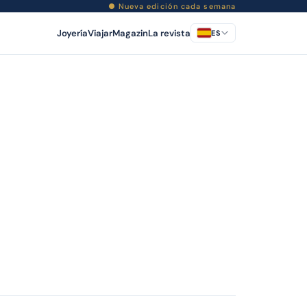
● Nueva edición cada semana
Joyería
Viajar
Magazin
La revista
ES