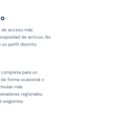
do
lo de acceso más
 propiedad de activos. No
n perfil distinto.
ve completa para un
a de forma ocasional o
órmulas más
peradores regionales,
d exigentes.