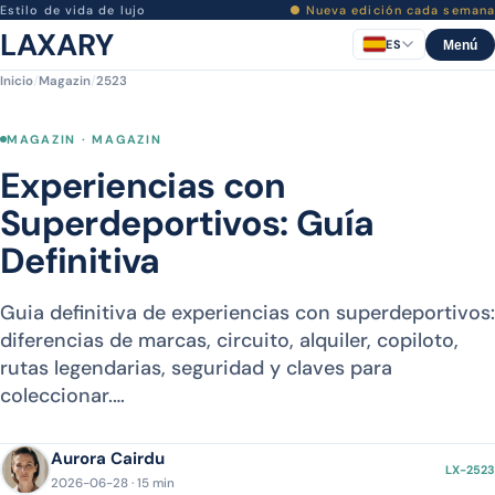
Estilo de vida de lujo
● Nueva edición cada semana
LAXARY
ES
Menú
Inicio
/
Magazin
/
2523
MAGAZIN · MAGAZIN
Experiencias con
Superdeportivos: Guía
Definitiva
Guia definitiva de experiencias con superdeportivos:
diferencias de marcas, circuito, alquiler, copiloto,
rutas legendarias, seguridad y claves para
coleccionar.…
Aurora Cairdu
LX-2523
2026-06-28 · 15 min