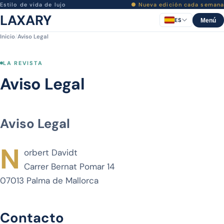
Estilo de vida de lujo
● Nueva edición cada semana
LAXARY
ES
Menú
Inicio
/
Aviso Legal
LA REVISTA
Aviso Legal
Aviso Legal
N
orbert Davidt
Carrer Bernat Pomar 14
07013 Palma de Mallorca
Contacto