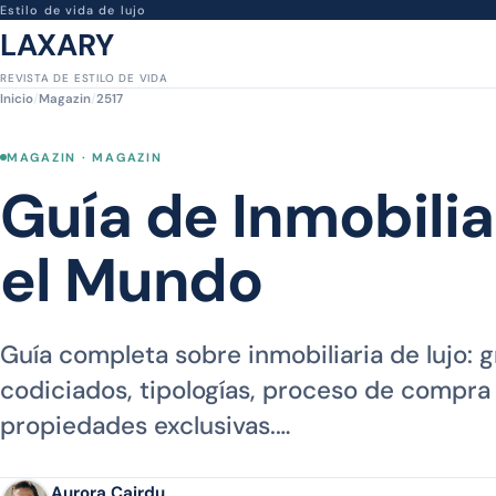
Estilo de vida de lujo
LAXARY
REVISTA DE ESTILO DE VIDA
Inicio
/
Magazin
/
2517
MAGAZIN · MAGAZIN
Guía de Inmobilia
el Mundo
Guía completa sobre inmobiliaria de lujo:
codiciados, tipologías, proceso de compra
propiedades exclusivas.…
Aurora Cairdu