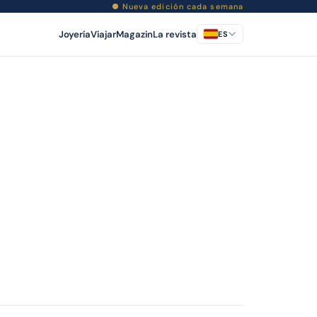
● Nueva edición cada semana
Joyería
Viajar
Magazin
La revista
ES