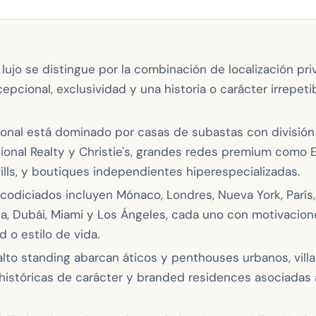
ujo se distingue por la combinación de localización priv
epcional, exclusividad y una historia o carácter irrepetib
cional está dominado por casas de subastas con división
tional Realty y Christie's, grandes redes premium como E
ills, y boutiques independientes hiperespecializadas.
odiciados incluyen Mónaco, Londres, Nueva York, París, 
za, Dubái, Miami y Los Ángeles, cada uno con motivacion
ad o estilo de vida.
alto standing abarcan áticos y penthouses urbanos, villas
históricas de carácter y branded residences asociadas