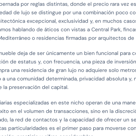
bernada por reglas distintas, donde el precio rara vez es
edad de lujo se distingue por una combinación poco co
quitectónica excepcional, exclusividad y, en muchos casos
amos hablando de áticos con vistas a Central Park, fincas
l Mediterráneo o residencias firmadas por arquitectos de
mueble deja de ser únicamente un bien funcional para c
ación de estatus y, con frecuencia, una pieza de invers
pra una residencia de gran lujo no adquiere solo metro
so a una comunidad determinada, privacidad absoluta y,
e la preservación del capital.
iliarias especializadas en este nicho operan de una man
xito en el volumen de transacciones, sino en la discreci
o, la red de contactos y la capacidad de ofrecer un s
s particularidades es el primer paso para moverse co