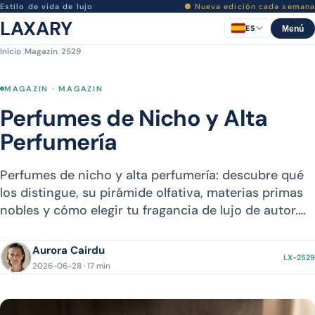
Estilo de vida de lujo
● Nueva edición cada semana
LAXARY
ES
Menú
Inicio
/
Magazin
/
2529
MAGAZIN · MAGAZIN
Perfumes de Nicho y Alta
Perfumería
Perfumes de nicho y alta perfumería: descubre qué
los distingue, su pirámide olfativa, materias primas
nobles y cómo elegir tu fragancia de lujo de autor.…
Aurora Cairdu
LX-2529
2026-06-28 · 17 min