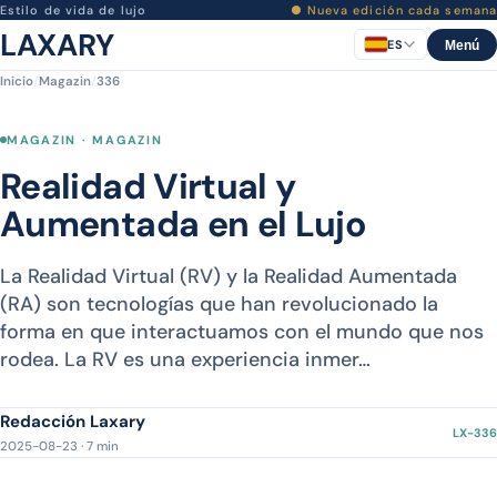
Estilo de vida de lujo
● Nueva edición cada semana
LAXARY
ES
Menú
Inicio
/
Magazin
/
336
MAGAZIN · MAGAZIN
Realidad Virtual y
Aumentada en el Lujo
La Realidad Virtual (RV) y la Realidad Aumentada
(RA) son tecnologías que han revolucionado la
forma en que interactuamos con el mundo que nos
rodea. La RV es una experiencia inmer…
Redacción Laxary
LX-336
2025-08-23 · 7 min