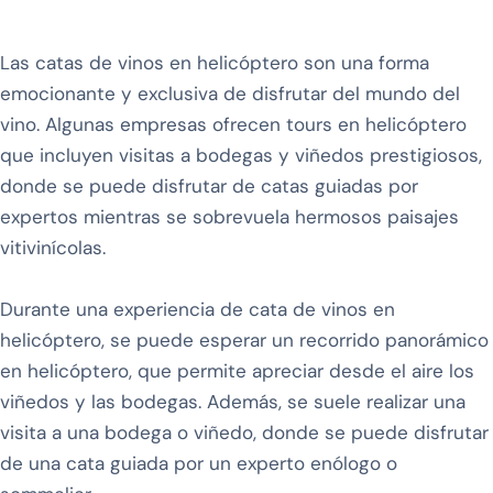
Las catas de vinos en helicóptero son una forma
emocionante y exclusiva de disfrutar del mundo del
vino. Algunas empresas ofrecen tours en helicóptero
que incluyen visitas a bodegas y viñedos prestigiosos,
donde se puede disfrutar de catas guiadas por
expertos mientras se sobrevuela hermosos paisajes
vitivinícolas.
Durante una experiencia de cata de vinos en
helicóptero, se puede esperar un recorrido panorámico
en helicóptero, que permite apreciar desde el aire los
viñedos y las bodegas. Además, se suele realizar una
visita a una bodega o viñedo, donde se puede disfrutar
de una cata guiada por un experto enólogo o