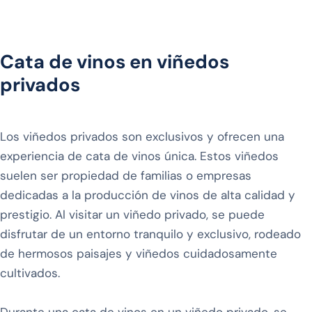
Cata de vinos en viñedos
privados
Los viñedos privados son exclusivos y ofrecen una
experiencia de cata de vinos única. Estos viñedos
suelen ser propiedad de familias o empresas
dedicadas a la producción de vinos de alta calidad y
prestigio. Al visitar un viñedo privado, se puede
disfrutar de un entorno tranquilo y exclusivo, rodeado
de hermosos paisajes y viñedos cuidadosamente
cultivados.
Durante una cata de vinos en un viñedo privado, se