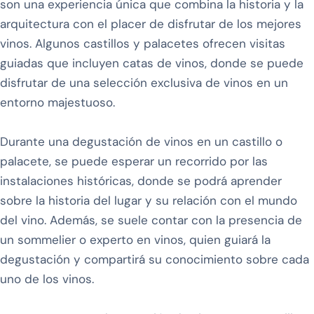
son una experiencia única que combina la historia y la
arquitectura con el placer de disfrutar de los mejores
vinos. Algunos castillos y palacetes ofrecen visitas
guiadas que incluyen catas de vinos, donde se puede
disfrutar de una selección exclusiva de vinos en un
entorno majestuoso.
Durante una degustación de vinos en un castillo o
palacete, se puede esperar un recorrido por las
instalaciones históricas, donde se podrá aprender
sobre la historia del lugar y su relación con el mundo
del vino. Además, se suele contar con la presencia de
un sommelier o experto en vinos, quien guiará la
degustación y compartirá su conocimiento sobre cada
uno de los vinos.