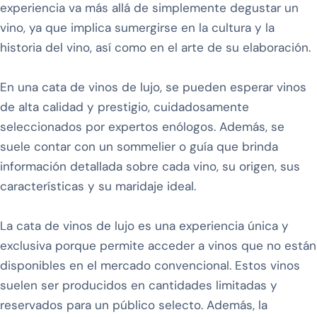
experiencia va más allá de simplemente degustar un
vino, ya que implica sumergirse en la cultura y la
historia del vino, así como en el arte de su elaboración.
En una cata de vinos de lujo, se pueden esperar vinos
de alta calidad y prestigio, cuidadosamente
seleccionados por expertos enólogos. Además, se
suele contar con un sommelier o guía que brinda
información detallada sobre cada vino, su origen, sus
características y su maridaje ideal.
La cata de vinos de lujo es una experiencia única y
exclusiva porque permite acceder a vinos que no están
disponibles en el mercado convencional. Estos vinos
suelen ser producidos en cantidades limitadas y
reservados para un público selecto. Además, la