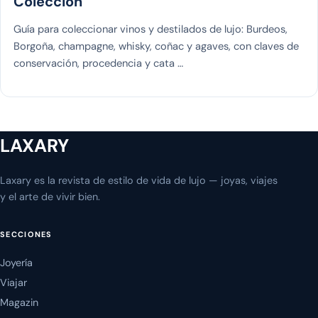
Colección
Guía para coleccionar vinos y destilados de lujo: Burdeos,
Borgoña, champagne, whisky, coñac y agaves, con claves de
conservación, procedencia y cata …
LAXARY
Laxary es la revista de estilo de vida de lujo — joyas, viajes
y el arte de vivir bien.
SECCIONES
Joyería
Viajar
Magazin