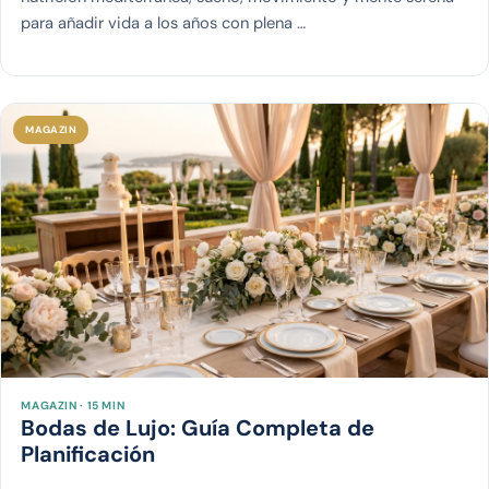
para añadir vida a los años con plena …
MAGAZIN
MAGAZIN · 15 MIN
Bodas de Lujo: Guía Completa de
Planificación