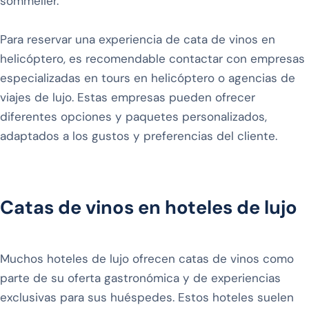
sommelier.
Para reservar una experiencia de cata de vinos en
helicóptero, es recomendable contactar con empresas
especializadas en tours en helicóptero o agencias de
viajes de lujo. Estas empresas pueden ofrecer
diferentes opciones y paquetes personalizados,
adaptados a los gustos y preferencias del cliente.
Catas de vinos en hoteles de lujo
Muchos hoteles de lujo ofrecen catas de vinos como
parte de su oferta gastronómica y de experiencias
exclusivas para sus huéspedes. Estos hoteles suelen