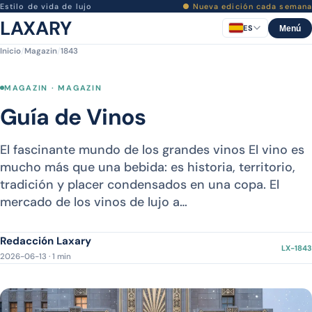
Estilo de vida de lujo
● Nueva edición cada semana
LAXARY
ES
Menú
Inicio
/
Magazin
/
1843
MAGAZIN · MAGAZIN
Guía de Vinos
El fascinante mundo de los grandes vinos El vino es
mucho más que una bebida: es historia, territorio,
tradición y placer condensados en una copa. El
mercado de los vinos de lujo a…
Redacción Laxary
LX-1843
2026-06-13 · 1 min