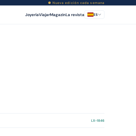
● Nueva edición cada semana
Joyería
Viajar
Magazin
La revista
ES
LX-1846