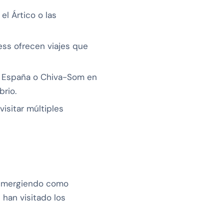
l Ártico o las
ess ofrecen viajes que
n España o Chiva-Som en
brio.
isitar múltiples
n emergiendo como
 han visitado los