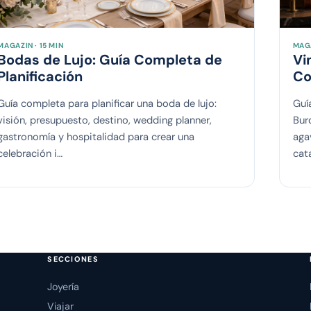
MAGAZIN · 15 MIN
MAGA
Bodas de Lujo: Guía Completa de
Vi
Planificación
Co
Guía completa para planificar una boda de lujo:
Guía
visión, presupuesto, destino, wedding planner,
Bur
gastronomía y hospitalidad para crear una
aga
celebración i…
cat
SECCIONES
Joyería
Viajar