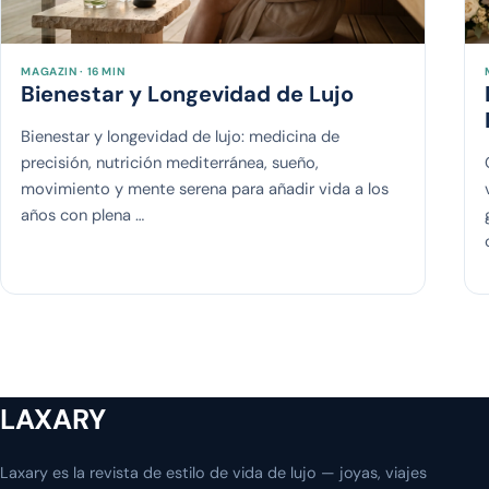
MAGAZIN · 16 MIN
Bienestar y Longevidad de Lujo
Bienestar y longevidad de lujo: medicina de
precisión, nutrición mediterránea, sueño,
movimiento y mente serena para añadir vida a los
años con plena …
LAXARY
Laxary es la revista de estilo de vida de lujo — joyas, viajes