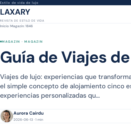
Estilo de vida de lujo
LAXARY
REVISTA DE ESTILO DE VIDA
Inicio
/
Magazin
/
1846
MAGAZIN · MAGAZIN
Guía de Viajes de
Viajes de lujo: experiencias que transform
el simple concepto de alojamiento cinco es
experiencias personalizadas qu…
Aurora Cairdu
2026-06-13 · 1 min