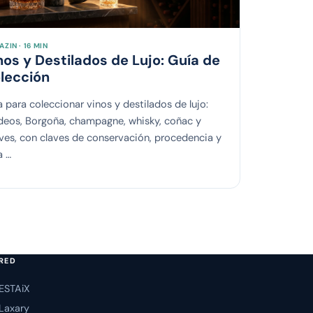
ZIN · 16 MIN
nos y Destilados de Lujo: Guía de
lección
 para coleccionar vinos y destilados de lujo:
deos, Borgoña, champagne, whisky, coñac y
ves, con claves de conservación, procedencia y
a …
RED
ESTAiX
Laxary