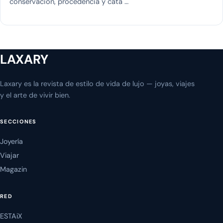
conservación, procedencia y cata …
LAXARY
Laxary es la revista de estilo de vida de lujo — joyas, viajes
y el arte de vivir bien.
SECCIONES
Joyería
Viajar
Magazin
RED
ESTAiX