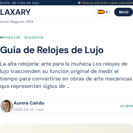
Estilo de vida de lujo
● Nueva edición cada semana
LAXARY
ES
Menú
Inicio
/
Magazin
/
1839
MAGAZIN · MAGAZIN
Guía de Relojes de Lujo
La alta relojería: arte para la muñeca Los relojes de
lujo trascienden su función original de medir el
tiempo para convertirse en obras de arte mecánicas
que representan siglos de …
Aurora Cairdu
LX-1839
2026-06-13 · 1 min