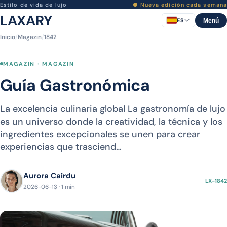
Estilo de vida de lujo
● Nueva edición cada semana
LAXARY
ES
Menú
Inicio
/
Magazin
/
1842
MAGAZIN · MAGAZIN
Guía Gastronómica
La excelencia culinaria global La gastronomía de lujo
es un universo donde la creatividad, la técnica y los
ingredientes excepcionales se unen para crear
experiencias que trasciend…
Aurora Cairdu
LX-1842
2026-06-13 · 1 min