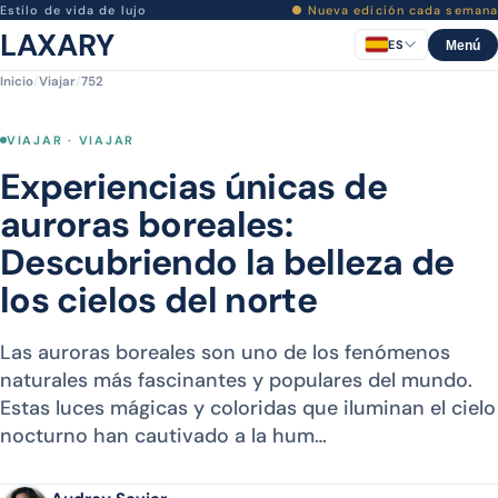
Estilo de vida de lujo
● Nueva edición cada semana
LAXARY
ES
Menú
Inicio
/
Viajar
/
752
VIAJAR · VIAJAR
Experiencias únicas de
auroras boreales:
Descubriendo la belleza de
los cielos del norte
Las auroras boreales son uno de los fenómenos
naturales más fascinantes y populares del mundo.
Estas luces mágicas y coloridas que iluminan el cielo
nocturno han cautivado a la hum…