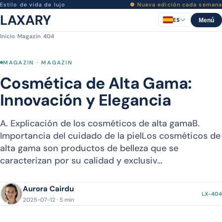
Estilo de vida de lujo
● Nueva edición cada semana
LAXARY
ES
Menú
Inicio
/
Magazin
/
404
MAGAZIN · MAGAZIN
Cosmética de Alta Gama:
Innovación y Elegancia
A. Explicación de los cosméticos de alta gamaB.
Importancia del cuidado de la pielLos cosméticos de
alta gama son productos de belleza que se
caracterizan por su calidad y exclusiv…
Aurora Cairdu
LX-404
2025-07-12 · 5 min