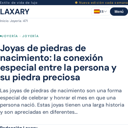
Estilo de vida de lujo
● Nueva edición cada semana
LAXARY
ES
Menú
Inicio
/
Joyería
/
471
JOYERÍA · JOYERÍA
Joyas de piedras de
nacimiento: la conexión
especial entre la persona y
su piedra preciosa
Las joyas de piedras de nacimiento son una forma
especial de celebrar y honrar el mes en que una
persona nació. Estas joyas tienen una larga historia
y son apreciadas en diferentes…
Redacción Laxary