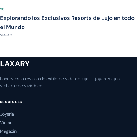
28
Explorando los Exclusivos Resorts de Lujo en todo
el Mundo
VIAJAR
LAXARY
Laxary es la revista de estilo de vida de lujo — joyas, viajes
y el arte de vivir bien.
SECCIONES
Joyería
Viajar
Magazin