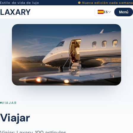
Estilo de vida de lujo
● Nueva edición cada semana
LAXARY
ES
Menú
VIAJAR
Viajar
Viajar: Laxary. 100 artículos.